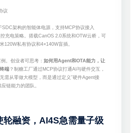
电协议
基于SDC架构的智能体电源，支持MCP协议接入
调控充电策略。搭载CanOS 2.0系统和OTW云桥，可
120W私有协议和4×140W盲插。
性案例。创业者可思考：
如何用Agent和OTA能力，让
能终端
？制糖工厂通过MCP协议打通AI与硬件交互，
需从零做大模型，而是通过定义"硬件Agent接
供应链能力的团队。
使轮融资，AI4S急需量子级