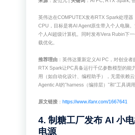
来源
：爱范儿 |
关键词
：AI PC, RTX Spark,
英伟达在COMPUTEX发布RTX Spark处理器，
CPU，目标是将AI Agent原生带入个人电
个人AI超级计算机。同时发布Vera Rubin下
载优化。
推荐理由
：英伟达重新定义AI PC，对创业
RTX Spark让PC具备运行千亿参数模型的
用（如自动化设计、编程助手），无需依赖云
Agentic AI的"harness（编排层）"和
原文链接
：
https://www.ifanr.com/1667641
4. 制糖工厂发布 AI 小
电源