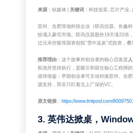
来源
：钛媒体 |
关键词
：科技造富, 芯片产业,
苏州、合肥等地科技企业（联讯仪器、长鑫科
纷涌入豪宅市场。联讯仪器股价19天涨22倍
过元禾控股等国资创投"雪中送炭"式投资，
推荐理由
：这个故事对创业者的核心启发是
人
权池并坚持执行，是吸引和留住核心工程师的
值得借鉴：早期创业者可主动对接苏州、合肥
源支持，而非只盯着北上广深的VC。
原文链接
：
https://www.tmtpost.com/8009750.
3. 英伟达掀桌，Window