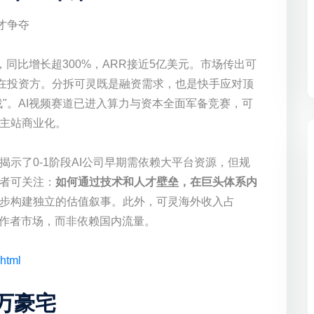
人才争夺
元，同比增长超300%，ARR接近5亿美元。市场传出可
潜在投资方。分拆可灵既是融资需求，也是快手应对顶
战"。AI视频赛道已进入算力与资本全面军备竞赛，可
主站商业化。
示了0-1阶段AI公司早期需依赖大平台资源，但规
者可关注：
如何通过技术和人才壁垒，在巨头体系内
步构建独立的估值叙事。此外，可灵海外收入占
创作者市场，而非依赖国内流量。
html
0万豪宅