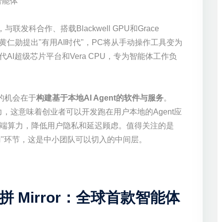
 智能体
与联发科合作、搭载Blackwell GPU和Grace
脑。黄仁勋提出"有用AI时代"，PC将从手动操作工具变为
一代AI超级芯片平台和Vera CPU，专为智能体工作负
者的机会在于
构建基于本地AI Agent的软件与服务
。
能力，这意味着创业者可以开发跑在用户本地的Agent应
端算力，降低用户隐私和延迟顾虑。值得关注的是
"工具调用"环节，这是中小团队可以切入的中间层。
电拼 Mirror：全球首款智能体