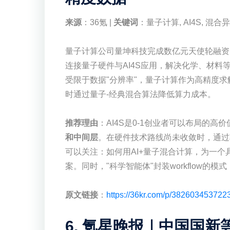
来源
：36氪 |
关键词
：量子计算, AI4S, 混合
量子计算公司量坤科技完成数亿元天使轮融资
连接量子硬件与AI4S应用，解决化学、材料
受限于数据"分辨率"，量子计算作为高精度
时通过量子-经典混合算法降低算力成本。
推荐理由
：AI4S是0-1创业者可以布局的
和中间层
。在硬件技术路线尚未收敛时，通过
可以关注：如何用AI+量子混合计算，为一
案。同时，"科学智能体"封装workflow的
原文链接
：
https://36kr.com/p/382603453722
6. 氪星晚报｜中国国