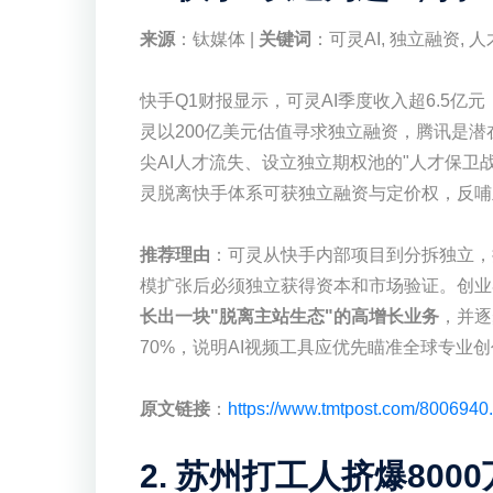
来源
：钛媒体 |
关键词
：可灵AI, 独立融资, 
快手Q1财报显示，可灵AI季度收入超6.5亿
灵以200亿美元估值寻求独立融资，腾讯是
尖AI人才流失、设立独立期权池的"人才保卫
灵脱离快手体系可获独立融资与定价权，反哺
推荐理由
：可灵从快手内部项目到分拆独立，揭
模扩张后必须独立获得资本和市场验证。创业
长出一块"脱离主站生态"的高增长业务
，并逐
70%，说明AI视频工具应优先瞄准全球专业
原文链接
：
https://www.tmtpost.com/8006940.
2. 苏州打工人挤爆800