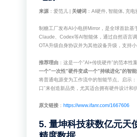
来源
：爱范儿 |
关键词
：AI硬件, 智能体, 充
制糖工厂发布AI小电拼Mirror，是全球首款
Claude、Codex等AI智能体，通过自然语言
OTA升级自身协议并为其他设备升级，支持小米
推荐理由
：这是一个"AI+传统硬件"的范本
一个"一次性"硬件变成一个"持续进化"的智
将普通电源变为工作流中的智能节点。启示：无
口"来创造新品类，尤其适合拥有硬件设计和
原文链接
：
https://www.ifanr.com/1667606
5. 量坤科技获数亿元天
精度数据