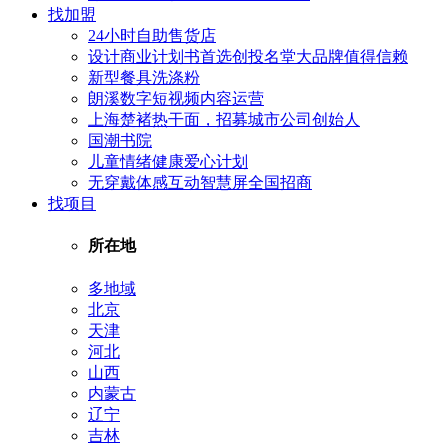
找加盟
24小时自助售货店
设计商业计划书首选创投名堂大品牌值得信赖
新型餐具洗涤粉
朗溪数字短视频内容运营
上海楚褚热干面，招募城市公司创始人
国潮书院
儿童情绪健康爱心计划
无穿戴体感互动智慧屏全国招商
找项目
所在地
多地域
北京
天津
河北
山西
内蒙古
辽宁
吉林