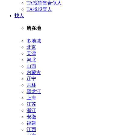
TA找销售合伙人
TA找投资人
找人
所在地
多地域
北京
天津
河北
山西
内蒙古
辽宁
吉林
黑龙江
上海
江苏
浙江
安徽
福建
江西