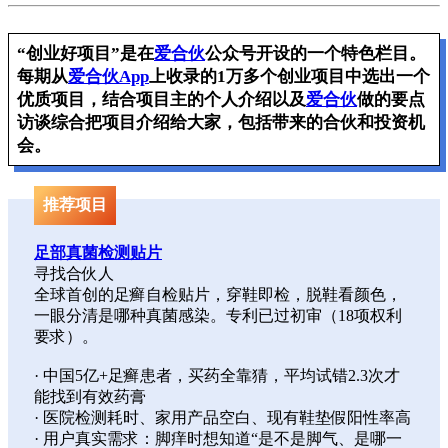
“创业好项目”是在
爱合伙
公众号开设的一个特色栏目。
每期从
爱合伙App
上收录的1万多个创业项目中选出一个
优质项目，结合项目主的个人介绍以及
爱合伙
做的要点
访谈综合把项目介绍给大家，包括带来的合伙和投资机
会。
推荐项目
足部真菌检测贴片
寻找合伙人
全球首创的足癣自检贴片，穿鞋即检，脱鞋看颜色，
一眼分清是哪种真菌感染。专利已过初审（18项权利
要求）。
· 中国5亿+足癣患者，买药全靠猜，平均试错2.3次才
能找到有效药膏
· 医院检测耗时、家用产品空白、现有鞋垫假阳性率高
· 用户真实需求：脚痒时想知道“是不是脚气、是哪一