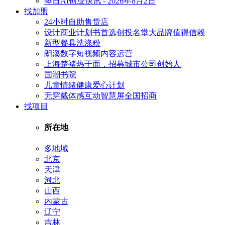
每日AI创业快讯 - 2026年8月2日
找加盟
24小时自助售货店
设计商业计划书首选创投名堂大品牌值得信赖
新型餐具洗涤粉
朗溪数字短视频内容运营
上海楚褚热干面，招募城市公司创始人
国潮书院
儿童情绪健康爱心计划
无穿戴体感互动智慧屏全国招商
找项目
所在地
多地域
北京
天津
河北
山西
内蒙古
辽宁
吉林