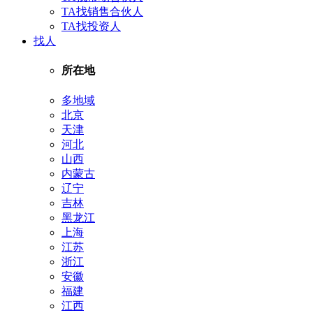
TA找销售合伙人
TA找投资人
找人
所在地
多地域
北京
天津
河北
山西
内蒙古
辽宁
吉林
黑龙江
上海
江苏
浙江
安徽
福建
江西