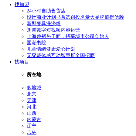
找加盟
24小时自助售货店
设计商业计划书首选创投名堂大品牌值得信赖
新型餐具洗涤粉
朗溪数字短视频内容运营
上海楚褚热干面，招募城市公司创始人
国潮书院
儿童情绪健康爱心计划
无穿戴体感互动智慧屏全国招商
找项目
所在地
多地域
北京
天津
河北
山西
内蒙古
辽宁
吉林