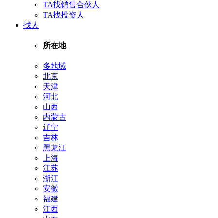
TA找销售合伙人
TA找投资人
找人
所在地
多地域
北京
天津
河北
山西
内蒙古
辽宁
吉林
黑龙江
上海
江苏
浙江
安徽
福建
江西