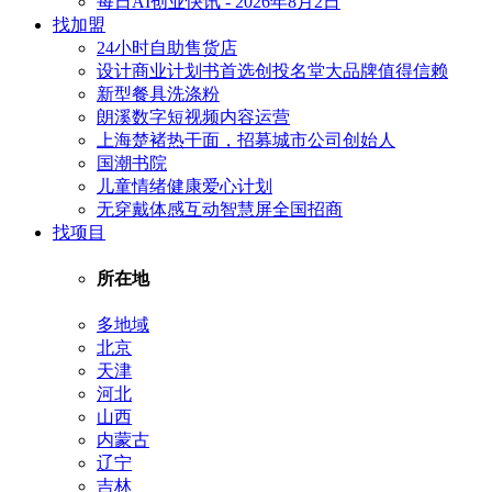
每日AI创业快讯 - 2026年8月2日
找加盟
24小时自助售货店
设计商业计划书首选创投名堂大品牌值得信赖
新型餐具洗涤粉
朗溪数字短视频内容运营
上海楚褚热干面，招募城市公司创始人
国潮书院
儿童情绪健康爱心计划
无穿戴体感互动智慧屏全国招商
找项目
所在地
多地域
北京
天津
河北
山西
内蒙古
辽宁
吉林