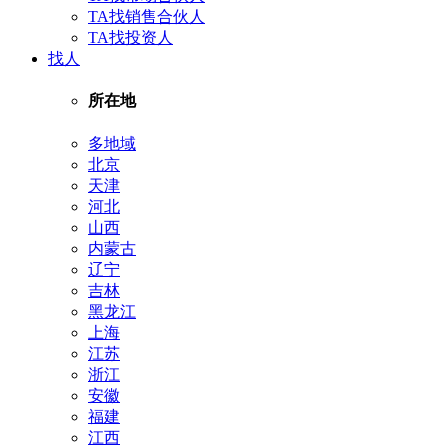
TA找销售合伙人
TA找投资人
找人
所在地
多地域
北京
天津
河北
山西
内蒙古
辽宁
吉林
黑龙江
上海
江苏
浙江
安徽
福建
江西