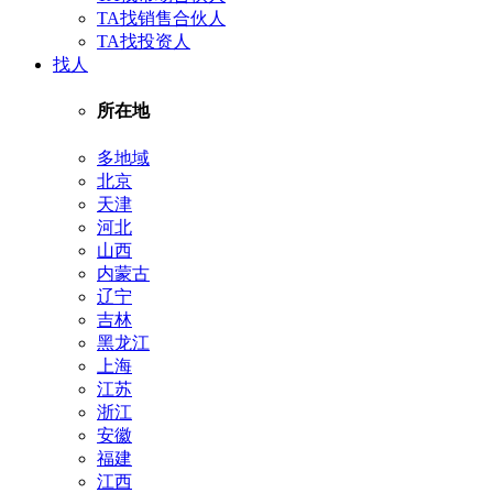
TA找销售合伙人
TA找投资人
找人
所在地
多地域
北京
天津
河北
山西
内蒙古
辽宁
吉林
黑龙江
上海
江苏
浙江
安徽
福建
江西