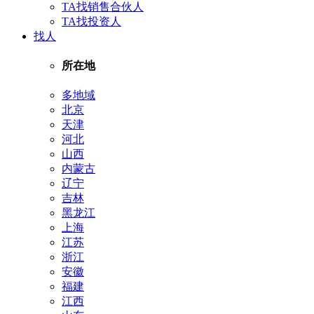
TA找销售合伙人
TA找投资人
找人
所在地
多地域
北京
天津
河北
山西
内蒙古
辽宁
吉林
黑龙江
上海
江苏
浙江
安徽
福建
江西