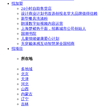
找加盟
24小时自助售货店
设计商业计划书首选创投名堂大品牌值得信赖
新型餐具洗涤粉
朗溪数字短视频内容运营
上海楚褚热干面，招募城市公司创始人
国潮书院
儿童情绪健康爱心计划
无穿戴体感互动智慧屏全国招商
找项目
所在地
多地域
北京
天津
河北
山西
内蒙古
辽宁
吉林