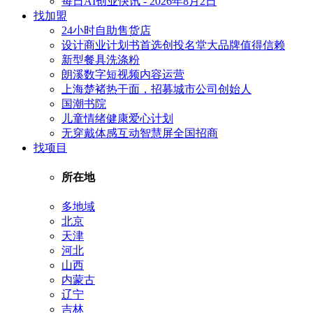
每日AI创业快讯 - 2026年8月2日
找加盟
24小时自助售货店
设计商业计划书首选创投名堂大品牌值得信赖
新型餐具洗涤粉
朗溪数字短视频内容运营
上海楚褚热干面，招募城市公司创始人
国潮书院
儿童情绪健康爱心计划
无穿戴体感互动智慧屏全国招商
找项目
所在地
多地域
北京
天津
河北
山西
内蒙古
辽宁
吉林