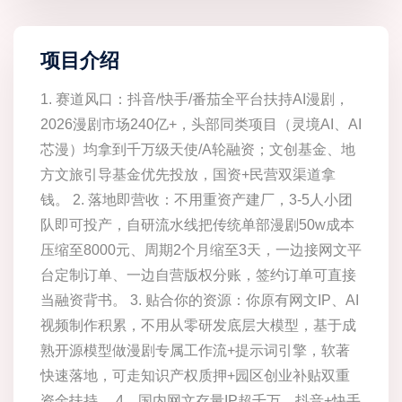
项目介绍
1. 赛道风口：抖音/快手/番茄全平台扶持AI漫剧，
2026漫剧市场240亿+，头部同类项目（灵境AI、AI
芯漫）均拿到千万级天使/A轮融资；文创基金、地
方文旅引导基金优先投放，国资+民营双渠道拿
钱。 2. 落地即营收：不用重资产建厂，3-5人小团
队即可投产，自研流水线把传统单部漫剧50w成本
压缩至8000元、周期2个月缩至3天，一边接网文平
台定制订单、一边自营版权分账，签约订单可直接
当融资背书。 3. 贴合你的资源：你原有网文IP、AI
视频制作积累，不用从零研发底层大模型，基于成
熟开源模型做漫剧专属工作流+提示词引擎，软著
快速落地，可走知识产权质押+园区创业补贴双重
资金扶持。 4、国内网文存量IP超千万，抖音+快手