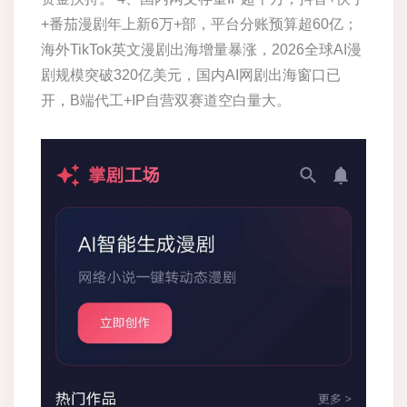
+番茄漫剧年上新6万+部，平台分账预算超60亿；
海外TikTok英文漫剧出海增量暴涨，2026全球AI漫
剧规模突破320亿美元，国内AI网剧出海窗口已
开，B端代工+IP自营双赛道空白量大。