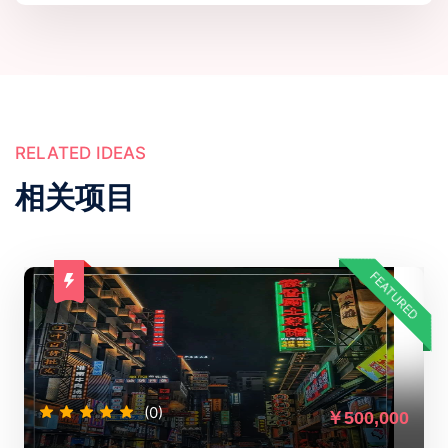
RELATED IDEAS
相关项目
FEATURED
(0)
￥500,000