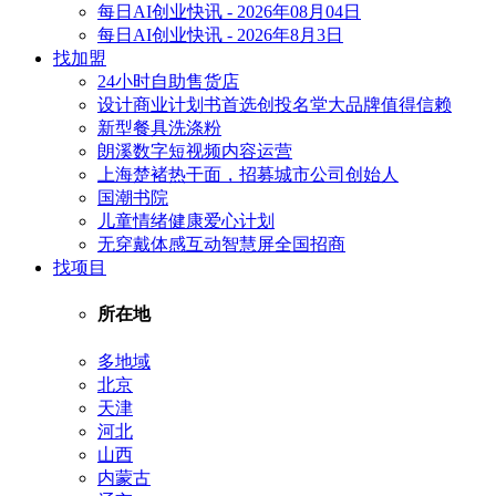
每日AI创业快讯 - 2026年08月04日
每日AI创业快讯 - 2026年8月3日
找加盟
24小时自助售货店
设计商业计划书首选创投名堂大品牌值得信赖
新型餐具洗涤粉
朗溪数字短视频内容运营
上海楚褚热干面，招募城市公司创始人
国潮书院
儿童情绪健康爱心计划
无穿戴体感互动智慧屏全国招商
找项目
所在地
多地域
北京
天津
河北
山西
内蒙古