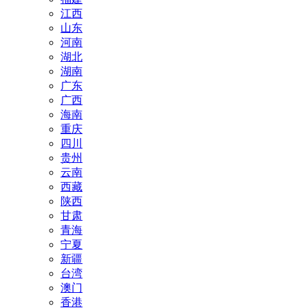
江西
山东
河南
湖北
湖南
广东
广西
海南
重庆
四川
贵州
云南
西藏
陕西
甘肃
青海
宁夏
新疆
台湾
澳门
香港