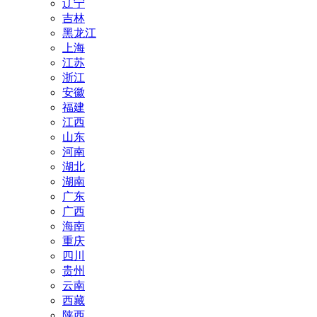
辽宁
吉林
黑龙江
上海
江苏
浙江
安徽
福建
江西
山东
河南
湖北
湖南
广东
广西
海南
重庆
四川
贵州
云南
西藏
陕西