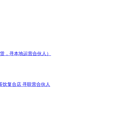
租赁，寻本地运营合伙人）
+茶饮复合店 寻联营合伙人