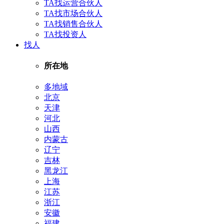
TA找运营合伙人
TA找市场合伙人
TA找销售合伙人
TA找投资人
找人
所在地
多地域
北京
天津
河北
山西
内蒙古
辽宁
吉林
黑龙江
上海
江苏
浙江
安徽
福建