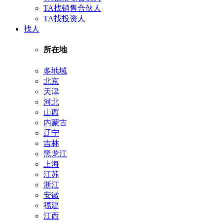
TA找销售合伙人
TA找投资人
找人
所在地
多地域
北京
天津
河北
山西
内蒙古
辽宁
吉林
黑龙江
上海
江苏
浙江
安徽
福建
江西