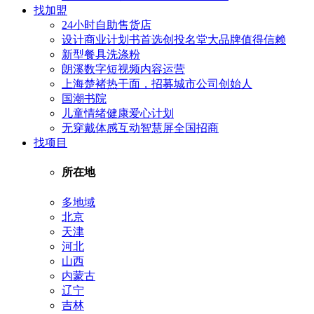
找加盟
24小时自助售货店
设计商业计划书首选创投名堂大品牌值得信赖
新型餐具洗涤粉
朗溪数字短视频内容运营
上海楚褚热干面，招募城市公司创始人
国潮书院
儿童情绪健康爱心计划
无穿戴体感互动智慧屏全国招商
找项目
所在地
多地域
北京
天津
河北
山西
内蒙古
辽宁
吉林