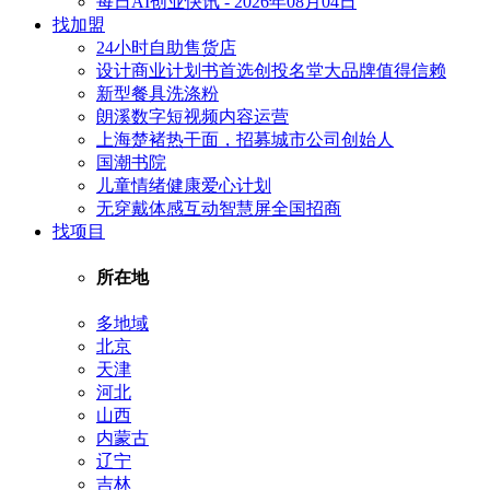
每日AI创业快讯 - 2026年08月04日
找加盟
24小时自助售货店
设计商业计划书首选创投名堂大品牌值得信赖
新型餐具洗涤粉
朗溪数字短视频内容运营
上海楚褚热干面，招募城市公司创始人
国潮书院
儿童情绪健康爱心计划
无穿戴体感互动智慧屏全国招商
找项目
所在地
多地域
北京
天津
河北
山西
内蒙古
辽宁
吉林