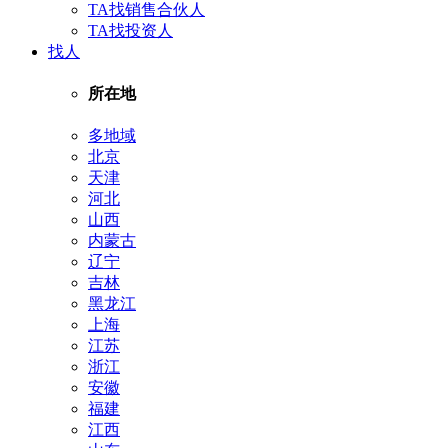
TA找销售合伙人
TA找投资人
找人
所在地
多地域
北京
天津
河北
山西
内蒙古
辽宁
吉林
黑龙江
上海
江苏
浙江
安徽
福建
江西