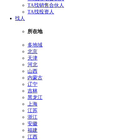
TA找销售合伙人
TA找投资人
找人
所在地
多地域
北京
天津
河北
山西
内蒙古
辽宁
吉林
黑龙江
上海
江苏
浙江
安徽
福建
江西