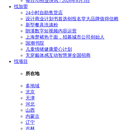
每日AI创业快讯 - 2026年8月3日
找加盟
24小时自助售货店
设计商业计划书首选创投名堂大品牌值得信赖
新型餐具洗涤粉
朗溪数字短视频内容运营
上海楚褚热干面，招募城市公司创始人
国潮书院
儿童情绪健康爱心计划
无穿戴体感互动智慧屏全国招商
找项目
所在地
多地域
北京
天津
河北
山西
内蒙古
辽宁
吉林