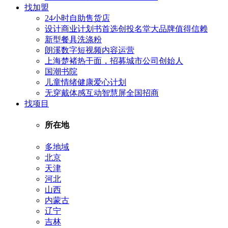
找加盟
24小时自助售货店
设计商业计划书首选创投名堂大品牌值得信赖
新型餐具洗涤粉
朗溪数字短视频内容运营
上海楚褚热干面，招募城市公司创始人
国潮书院
儿童情绪健康爱心计划
无穿戴体感互动智慧屏全国招商
找项目
所在地
多地域
北京
天津
河北
山西
内蒙古
辽宁
吉林