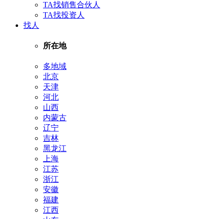
TA找销售合伙人
TA找投资人
找人
所在地
多地域
北京
天津
河北
山西
内蒙古
辽宁
吉林
黑龙江
上海
江苏
浙江
安徽
福建
江西