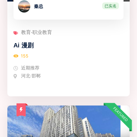
已实名
秦总
教育-职业教育
Ai 漫剧
155
近期推荐
河北·邯郸
FEATURED