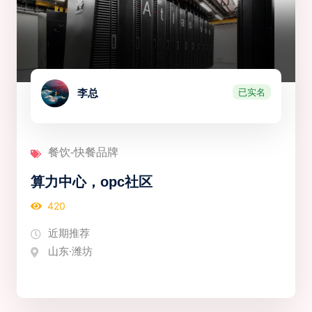
已实名
李总
餐饮-快餐品牌
算力中心，opc社区
420
近期推荐
山东·潍坊