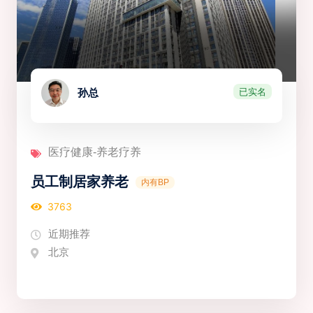
已实名
孙总
医疗健康-养老疗养
员工制居家养老
内有BP
3763
近期推荐
北京