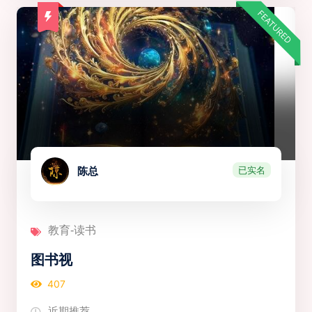
FEATURED
已实名
陈总
教育-读书
图书视
407
近期推荐