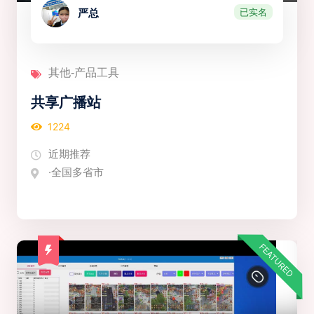
已实名
严总
其他-产品工具
共享广播站
1224
近期推荐
·全国多省市
FEATURED