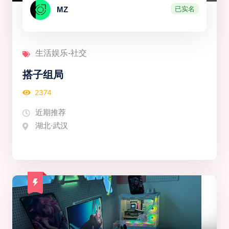
已实名
MZ
生活娱乐-社交
搭子组局
2374
近期推荐
湖北·武汉