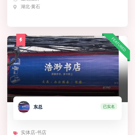
湖北·黄石
FEATURED
已实名
东总
实体店-书店