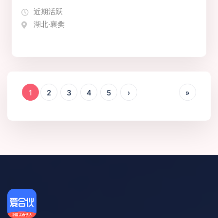
近期活跃
湖北·襄樊
1
2
3
4
5
›
»