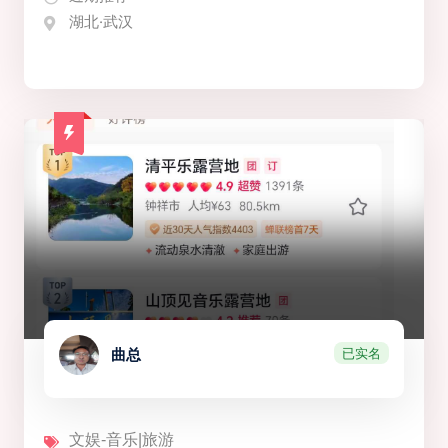
湖北·武汉
已实名
曲总
文娱-音乐|旅游