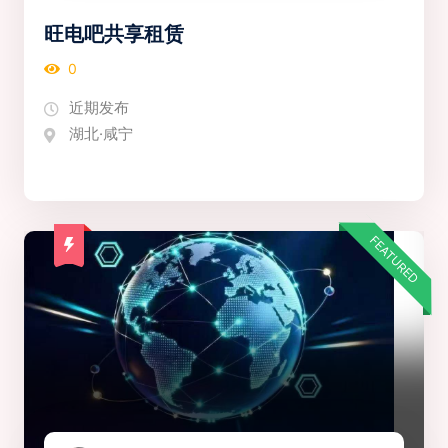
旺电吧共享租赁
0
近期发布
湖北·咸宁
FEATURED