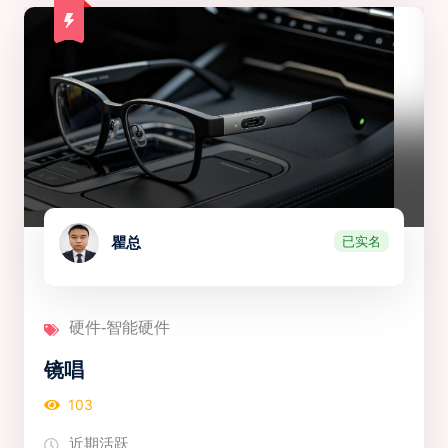
已实名
瞿总
硬件-智能硬件
镜唱
103
近期活跃