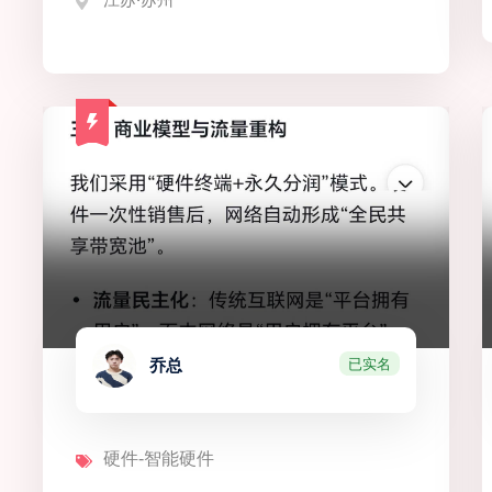
已实名
乔总
硬件-智能硬件