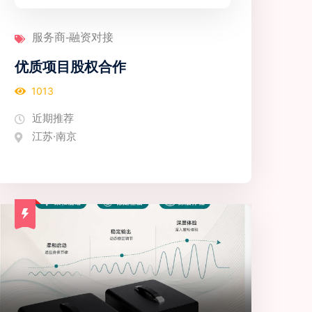
服务商-融资对接
优质项目股权合作
1013
近期推荐
江苏·南京