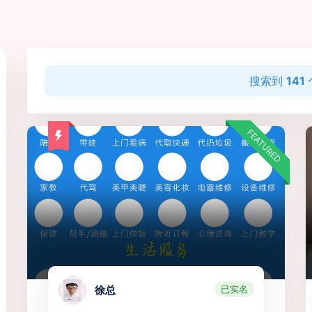
搜索到
141
FEATURED
已实名
徐总