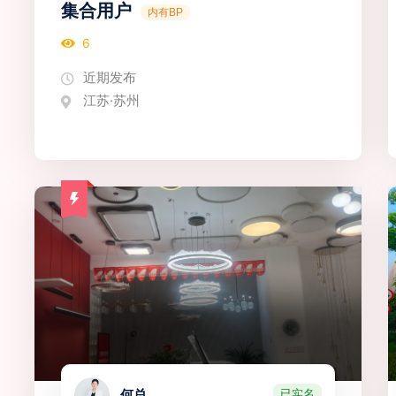
集合用户
内有BP
6
近期发布
江苏·苏州
已实名
何总