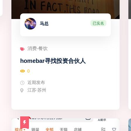
已实名
马总
消费-餐饮
homebar寻找投资合伙人
0
近期发布
江苏·苏州