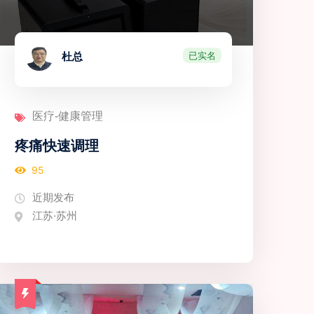
已实名
杜总
医疗-健康管理
疼痛快速调理
95
近期发布
江苏·苏州