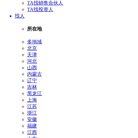
TA找销售合伙人
TA找投资人
找人
所在地
多地域
北京
天津
河北
山西
内蒙古
辽宁
吉林
黑龙江
上海
江苏
浙江
安徽
福建
江西