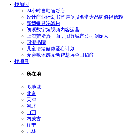
找加盟
24小时自助售货店
设计商业计划书首选创投名堂大品牌值得信赖
新型餐具洗涤粉
朗溪数字短视频内容运营
上海楚褚热干面，招募城市公司创始人
国潮书院
儿童情绪健康爱心计划
无穿戴体感互动智慧屏全国招商
找项目
所在地
多地域
北京
天津
河北
山西
内蒙古
辽宁
吉林