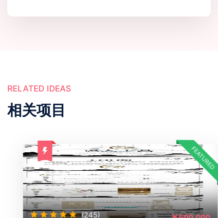
RELATED IDEAS
相关项目
FEATURED
(245)
￥500,000