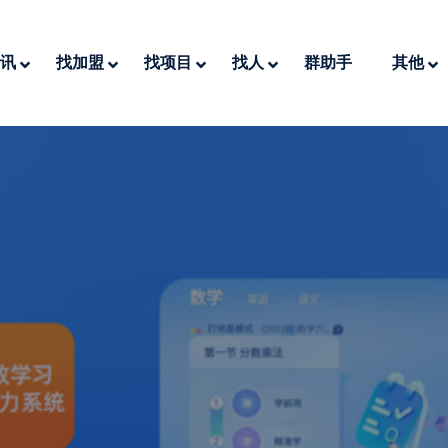
讯
找加盟
找项目
找人
群助手
其他