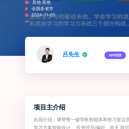
其他·其他
·全国多省市
2024-11-05
吕先生
APP找我
项目主介绍
自我介绍：课帮帮一键导航智能体和智习室运
学习方案智能设计。 投资经历/偏好：尚无 我可