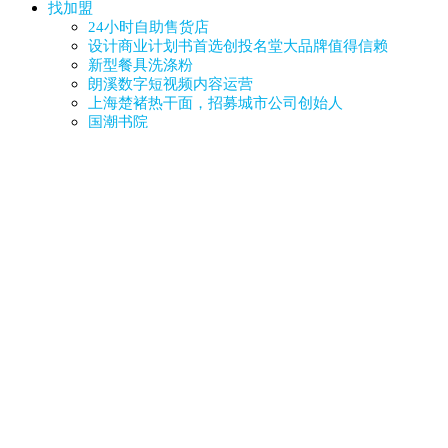
找加盟
24小时自助售货店
设计商业计划书首选创投名堂大品牌值得信赖
新型餐具洗涤粉
朗溪数字短视频内容运营
上海楚褚热干面，招募城市公司创始人
国潮书院
儿童情绪健康爱心计划
无穿戴体感互动智慧屏全国招商
找项目
所在地
多地域
北京
天津
河北
山西
内蒙古
辽宁
吉林
黑龙江
上海