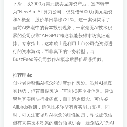
下滑，以3900万美元贱卖品牌资产后，宣布转型
为"NewBird AI"算力公司，仅凭借5000万美元融资
和AI概念，股价单日暴涨721%。这一案例揭示了
当前AI热潮中的资本投机现象，一家毫无AI技术积
累的公司仅靠"AI+GPU"概念就能获得市场疯狂追
捧。专家指出，这本质上是利用上市公司壳资源进
行的资本游戏，而非真正的业务转型，与
BuzzFeed等公司炒作AI概念后股价暴涨类似。
推荐理由
:
创业者需警惕AI概念的过度炒作风险。虽然AI是真
实趋势，但盲目跟风"AI+"可能损害企业信誉。建议
聚焦真实解决行业痛点，而非追逐概念。可借鉴
Allbirds教训，确保技术转型有真实能力支撑。同
时，可关注市场对AI概念的理性回归，寻找被低估
但有真实技术积累的细分领域机会，避免陷入"为AI