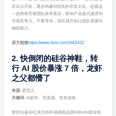
目试点开始，逐步构建AI优先的开发文化。忽视这
一趋势将导致团队效率落后，影响产品迭代速度和
市场竞争力。不要等待，现在就开始让团队掌握AI
编程能力。
原文链接
https://www.ifanr.com/1662432
2. 快倒闭的硅谷神鞋，转
行 AI 股价暴涨 7 倍，龙虾
之父都懵了
来源
: 爱范儿
关键词
: AI炒作、壳资源、资本游戏
曾经估值40亿美元的环保跑鞋品牌Allbirds因业绩