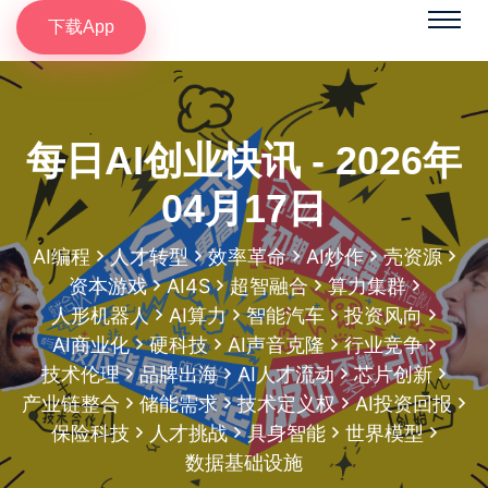
下载App
每日AI创业快讯 - 2026年
04月17日
AI编程
人才转型
效率革命
AI炒作
壳资源
资本游戏
AI4S
超智融合
算力集群
人形机器人
AI算力
智能汽车
投资风向
AI商业化
硬科技
AI声音克隆
行业竞争
技术伦理
品牌出海
AI人才流动
芯片创新
产业链整合
储能需求
技术定义权
AI投资回报
保险科技
人才挑战
具身智能
世界模型
数据基础设施