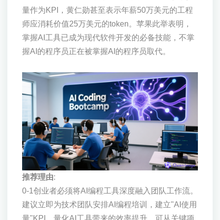
量作为KPI，黄仁勋甚至表示年薪50万美元的工程
师应消耗价值25万美元的token。苹果此举表明，
掌握AI工具已成为现代软件开发的必备技能，不掌
握AI的程序员正在被掌握AI的程序员取代。
推荐理由
:
0-1创业者必须将AI编程工具深度融入团队工作流。
建议立即为技术团队安排AI编程培训，建立"AI使用
量"KPI，量化AI工具带来的效率提升。可从关键项