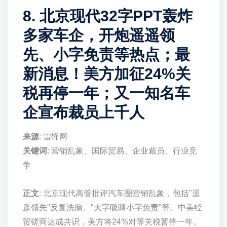
8. 北京现代32字PPT轰炸
多家车企，开炮遥遥领
先、小字免责等热点；最
新消息！美方加征24%关
税再停一年；又一知名车
企宣布裁员上千人
来源
: 雷锋网
关键词
: 营销乱象、国际贸易、企业裁员、行业竞
争
正文
: 北京现代高管批评汽车圈营销乱象，包括"遥
遥领先"反复洗脑、"大字吸睛小字免责"等。中美经
贸磋商达成共识，美方将24%对等关税暂停一年。