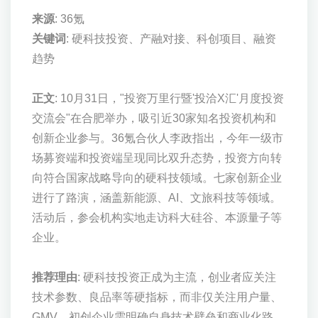
来源
: 36氪
关键词
: 硬科技投资、产融对接、科创项目、融资
趋势
正文
: 10月31日，"投资万里行暨'投洽X汇'月度投资
交流会"在合肥举办，吸引近30家知名投资机构和
创新企业参与。36氪合伙人李政指出，今年一级市
场募资端和投资端呈现同比双升态势，投资方向转
向符合国家战略导向的硬科技领域。七家创新企业
进行了路演，涵盖新能源、AI、文旅科技等领域。
活动后，参会机构实地走访科大硅谷、本源量子等
企业。
推荐理由
: 硬科技投资正成为主流，创业者应关注
技术参数、良品率等硬指标，而非仅关注用户量、
GMV。初创企业需明确自身技术壁垒和商业化路