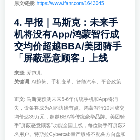
原文链接
:
https://www.ifanr.com/1643045
4. 早报｜马斯克：未来手
机将没有App/鸿蒙智行成
交均价超越BBA/美团骑手
「屏蔽恶意顾客」上线
来源
: 爱范儿
关键词
: AI趋势、手机变革、智能汽车、平台政策
正文
: 马斯克预测未来5-6年传统手机和App将消
失，设备将成为AI的边缘节点。鸿蒙智行10月成交
均价达39万元，超越BBA等传统豪华品牌。美团骑
手"屏蔽恶意顾客"功能全国上线，每位骑手可屏蔽2
名用户。特斯拉Cybercab量产版将不配备方向盘和