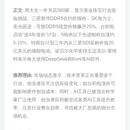
正文
: 周大生一年关店560家，显示黄金珠宝行业面
临挑战。三星暂停DDR5合约价报价，SK海力士、
美光跟进，导致DDR5现货价格飙升25%。台积电
启动"连4年涨价"计划，5纳米以下先进制程估涨约
5-10%。特斯拉计划三年内从三星SDI采购价值20
亿美元的储能电池。诺贝尔化学奖得主迈克尔·莱维
特表示每天使用DeepSeek和Kimi等AI软件。
推荐理由
: 市场动态显示，技术变革正在重塑多个
行业。创业者应关注供应链变化，如台积电涨价可
能影响硬件创业成本。同时，AI工具已被顶尖科学
家广泛使用，创业者应积极尝试各类AI工具提升效
率。注意行业整合趋势，寻找被大厂忽视的细分市
场机会。