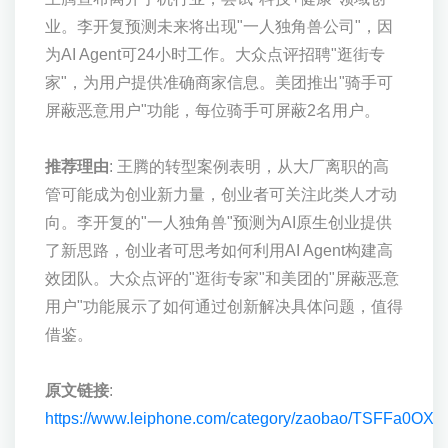
业。李开复预测未来将出现"一人独角兽公司"，因
为AI Agent可24小时工作。大众点评招聘"逛街专
家"，为用户提供准确商家信息。美团推出"骑手可
屏蔽恶意用户"功能，每位骑手可屏蔽2名用户。
推荐理由
: 王腾的转型案例表明，从大厂离职的高
管可能成为创业新力量，创业者可关注此类人才动
向。李开复的"一人独角兽"预测为AI原生创业提供
了新思路，创业者可思考如何利用AI Agent构建高
效团队。大众点评的"逛街专家"和美团的"屏蔽恶意
用户"功能展示了如何通过创新解决具体问题，值得
借鉴。
原文链接
:
https://www.leiphone.com/category/zaobao/TSFFa0OX3