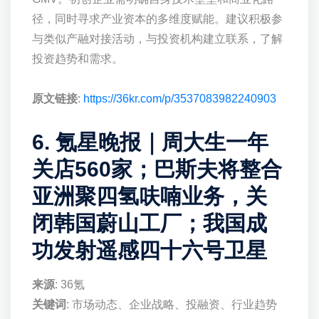
径，同时寻求产业资本的多维度赋能。建议积极参
与类似产融对接活动，与投资机构建立联系，了解
投资趋势和需求。
原文链接
:
https://36kr.com/p/3537083982240903
6. 氪星晚报｜周大生一年
关店560家；巴斯夫将整合
亚洲聚四氢呋喃业务，关
闭韩国蔚山工厂；我国成
功发射遥感四十六号卫星
来源
: 36氪
关键词
: 市场动态、企业战略、投融资、行业趋势