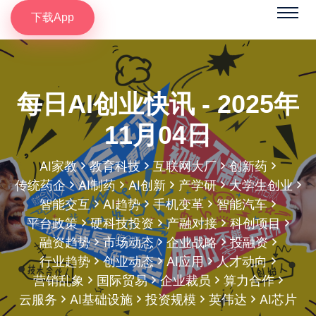
下载App
每日AI创业快讯 - 2025年
11月04日
AI家教
教育科技
互联网大厂
创新药
传统药企
AI制药
AI创新
产学研
大学生创业
智能交互
AI趋势
手机变革
智能汽车
平台政策
硬科技投资
产融对接
科创项目
融资趋势
市场动态
企业战略
投融资
行业趋势
创业动态
AI应用
人才动向
营销乱象
国际贸易
企业裁员
算力合作
云服务
AI基础设施
投资规模
英伟达
AI芯片