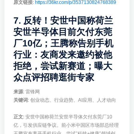
原文链接
:
https://36kr.com/p/3537130824768389
7. 反转！安世中国称荷兰
安世半导体目前欠付东莞
厂10亿；王腾称告别手机
行业：友商发来邀约被他
拒绝，尝试新赛道；曝大
众点评招聘逛街专家
来源
: 雷锋网
关键词
: 创业动态、行业趋势、AI应用、人才动向
正文
: 安世中国称荷兰安世半导体欠付东莞厂10
亿，引发供应链争议。前小米中国区市场部总经理
王腾宣布离开手机行业，尝试"科技+健康"领域创