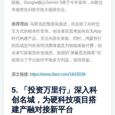
踏板。Google确认Gemini 3将于今年发布，AI教父
辛顿警告AI将导致大规模失业。
推荐理由
: 马斯克的预测虽激进，但反映了AI对交
互方式的根本性变革。创业者应思考如何在无App
时代构建产品，关注AI原生体验。同时，鸿蒙智行
的高成交均价表明消费者愿意为智能体验付费，创
业者可探索高价值场景。美团的"屏蔽恶意顾客"功
能展示了平台如何平衡多方利益，值得借鉴。
原文链接
:
https://www.ifanr.com/1643039
5. 「投资万里行」深入科
创名城，为硬科技项目搭
建产融对接新平台