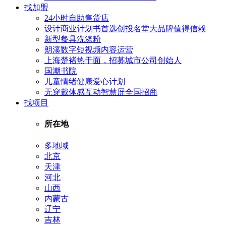
找加盟
24小时自助售货店
设计商业计划书首选创投名堂大品牌值得信赖
新型餐具洗涤粉
朗溪数字短视频内容运营
上海楚褚热干面，招募城市公司创始人
国潮书院
儿童情绪健康爱心计划
无穿戴体感互动智慧屏全国招商
找项目
所在地
多地域
北京
天津
河北
山西
内蒙古
辽宁
吉林