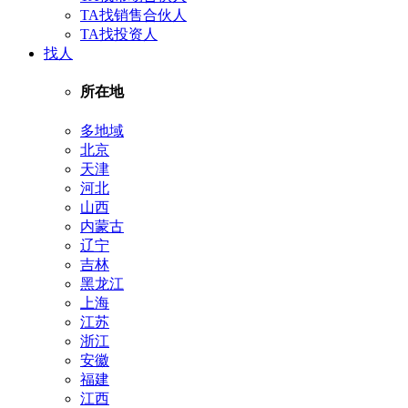
TA找销售合伙人
TA找投资人
找人
所在地
多地域
北京
天津
河北
山西
内蒙古
辽宁
吉林
黑龙江
上海
江苏
浙江
安徽
福建
江西