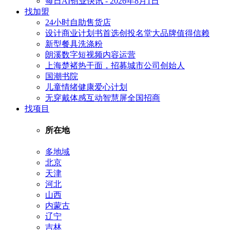
每日AI创业快讯 - 2026年8月1日
找加盟
24小时自助售货店
设计商业计划书首选创投名堂大品牌值得信赖
新型餐具洗涤粉
朗溪数字短视频内容运营
上海楚褚热干面，招募城市公司创始人
国潮书院
儿童情绪健康爱心计划
无穿戴体感互动智慧屏全国招商
找项目
所在地
多地域
北京
天津
河北
山西
内蒙古
辽宁
吉林