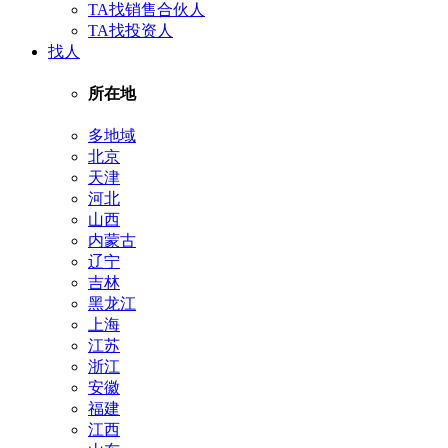
TA找销售合伙人
TA找投资人
找人
所在地
多地域
北京
天津
河北
山西
内蒙古
辽宁
吉林
黑龙江
上海
江苏
浙江
安徽
福建
江西