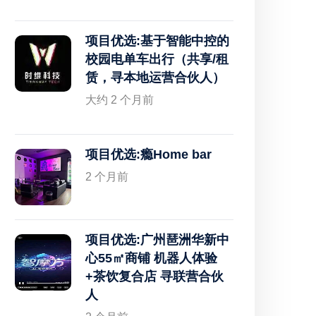
项目优选:基于智能中控的
校园电单车出行（共享/租
赁，寻本地运营合伙人）
大约 2 个月前
项目优选:瘾Home bar
2 个月前
项目优选:广州琶洲华新中
心55㎡商铺 机器人体验
+茶饮复合店 寻联营合伙
人