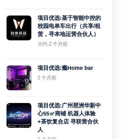
项目优选:基于智能中控的
校园电单车出行（共享/租
赁，寻本地运营合伙人）
大约 2 个月前
项目优选:瘾Home bar
2 个月前
项目优选:广州琶洲华新中
心55㎡商铺 机器人体验
+茶饮复合店 寻联营合伙
人