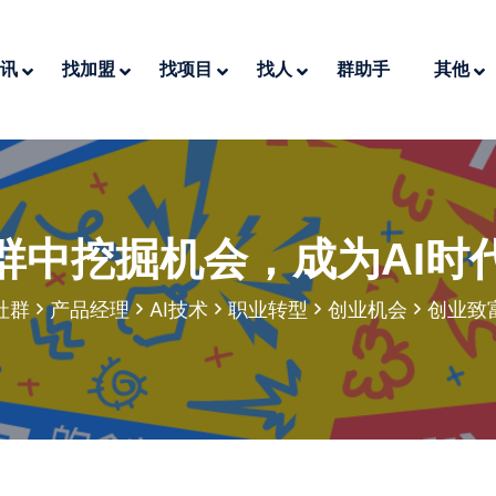
讯
找加盟
找项目
找人
群助手
其他
群中挖掘机会，成为AI时
社群
产品经理
AI技术
职业转型
创业机会
创业致