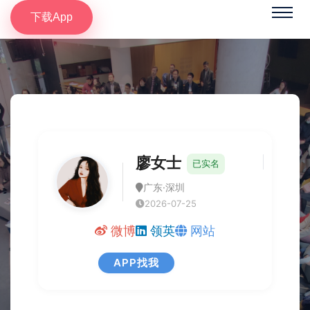
下载App
廖女士
已实名
广东·深圳
2026-07-25
微博
领英
网站
APP找我