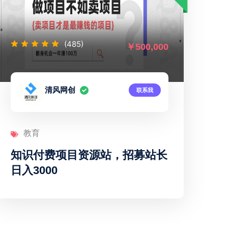
(0)
￥500,000
黄美珍
联系我
教育
锦山书房
秒
项