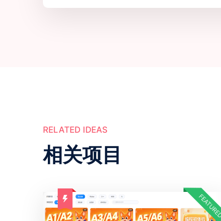
RELATED IDEAS
相关项目
FEATURED
FEATURE