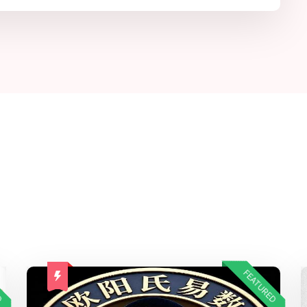
D
FEATURED