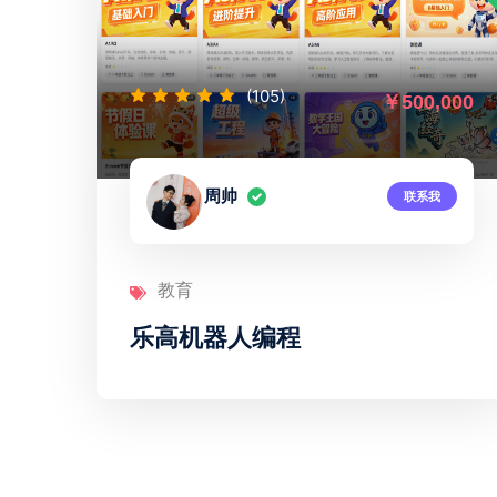
(239)
000
￥500,000
阳伦贵
联系我
教育
欧阳氏易数速算课程渠道合伙项
目