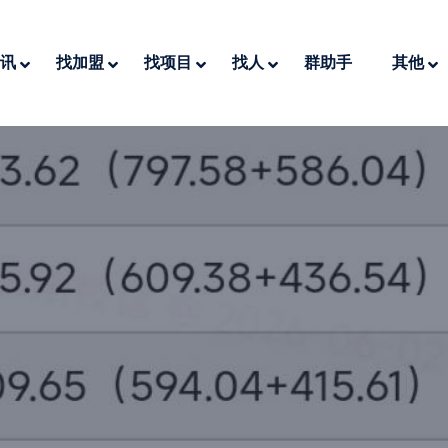
讯
找加盟
找项目
找人
群助手
其他