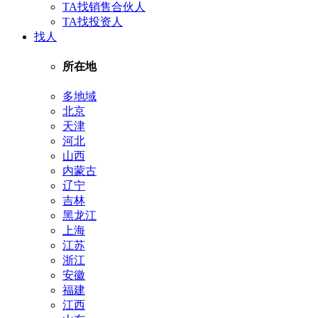
TA找销售合伙人
TA找投资人
找人
所在地
多地域
北京
天津
河北
山西
内蒙古
辽宁
吉林
黑龙江
上海
江苏
浙江
安徽
福建
江西