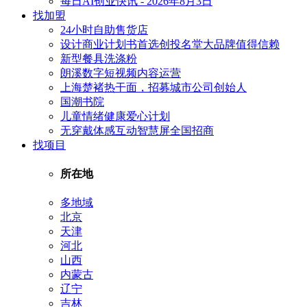
每日AI创业快讯 - 2026年8月3日
找加盟
24小时自助售货店
设计商业计划书首选创投名堂大品牌值得信赖
新型餐具洗涤粉
朗溪数字短视频内容运营
上海楚褚热干面，招募城市公司创始人
国潮书院
儿童情绪健康爱心计划
无穿戴体感互动智慧屏全国招商
找项目
所在地
多地域
北京
天津
河北
山西
内蒙古
辽宁
吉林