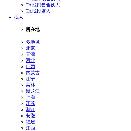
TA找销售合伙人
TA找投资人
找人
所在地
多地域
北京
天津
河北
山西
内蒙古
辽宁
吉林
黑龙江
上海
江苏
浙江
安徽
福建
江西