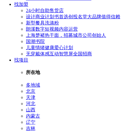
找加盟
24小时自助售货店
设计商业计划书首选创投名堂大品牌值得信赖
新型餐具洗涤粉
朗溪数字短视频内容运营
上海楚褚热干面，招募城市公司创始人
国潮书院
儿童情绪健康爱心计划
无穿戴体感互动智慧屏全国招商
找项目
所在地
多地域
北京
天津
河北
山西
内蒙古
辽宁
吉林