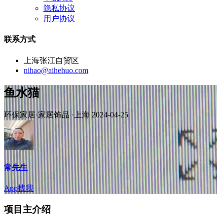
隐私协议
用户协议
联系方式
上海张江自贸区
nihao@aihehuo.com
鱼水猫
环保家居·家居饰品
·上海
2024-04-25
常先生
App找我
项目主介绍